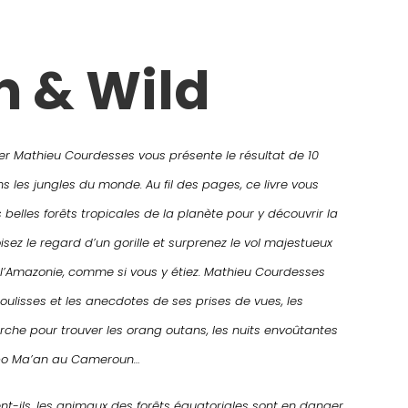
n & Wild
r Mathieu Courdesses vous présente le résultat de 10
 les jungles du monde. Au fil des pages, ce livre vous
 belles forêts tropicales de la planète pour y découvrir la
oisez le regard d’un gorille et surprenez le vol majestueux
l’Amazonie, comme si vous y étiez. Mathieu Courdesses
oulisses et les anecdotes de ses prises de vues, les
che pour trouver les orang outans, les nuits envoûtantes
po Ma’an au Cameroun…
nt-ils, les animaux des forêts équatoriales sont en danger.