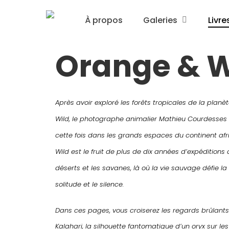
Skip
À propos
Galeries
Livre
to
main
Orange & W
content
Après avoir exploré les forêts tropicales de la plan
Wild, le photographe animalier Mathieu Courdesses 
cette fois dans les grands espaces du continent afr
Wild est le fruit de plus de dix années d’expéditions 
déserts et les savanes, là où la vie sauvage défie la 
solitude et le silence.
Dans ces pages, vous croiserez les regards brûlants 
Kalahari, la silhouette fantomatique d’un oryx sur le