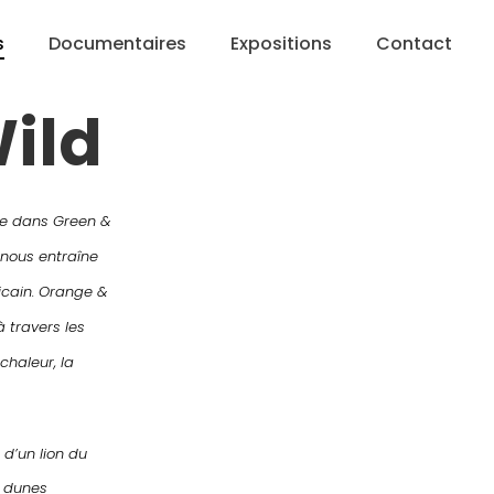
s
Documentaires
Expositions
Contact
ild
ète dans Green &
nous entraîne
icain. Orange &
à travers les
chaleur, la
d’un lion du
s dunes