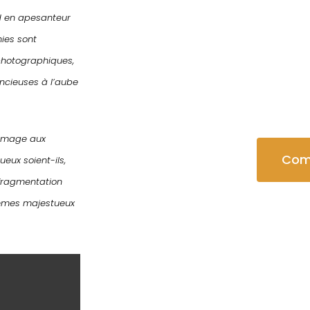
d en apesanteur
ies sont
hotographiques,
ncieuses à l’aube
ommage aux
Com
eux soient-ils,
 fragmentation
tèmes majestueux