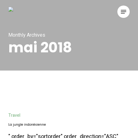
Skip
Menu
to
main
content
Monthly Archives
mai 2018
La
jungle
Travel
indonésienne
La jungle indonésienne
" order_by="sortorder" order_direction="ASC"