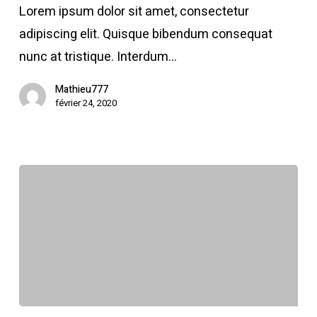
beach
Lorem ipsum dolor sit amet, consectetur
waste
adipiscing elit. Quisque bibendum consequat
cleanup
nunc at tristique. Interdum…
Mathieu777
février 24, 2020
The