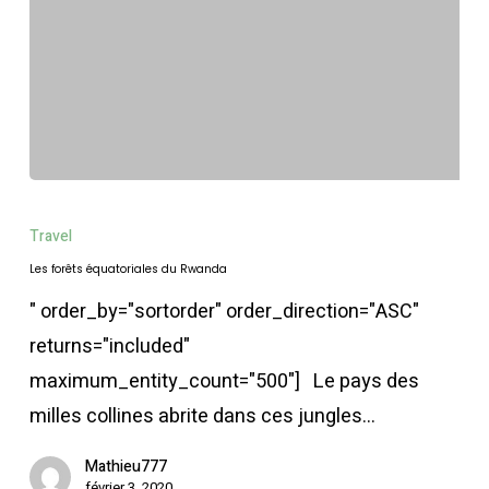
Les
forêts
Travel
équatoriales
Les forêts équatoriales du Rwanda
du
" order_by="sortorder" order_direction="ASC"
Rwanda
returns="included"
maximum_entity_count="500"] Le pays des
milles collines abrite dans ces jungles…
Mathieu777
février 3, 2020