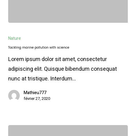
Tackling
marine
Nature
pollution
Tackling marine pollution with science
with
Lorem ipsum dolor sit amet, consectetur
science
adipiscing elit. Quisque bibendum consequat
nunc at tristique. Interdum…
Mathieu777
février 27, 2020