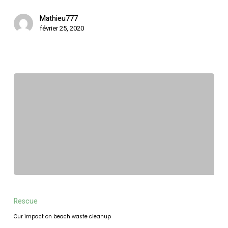
Mathieu777
février 25, 2020
Our
impact
Rescue
on
Our impact on beach waste cleanup