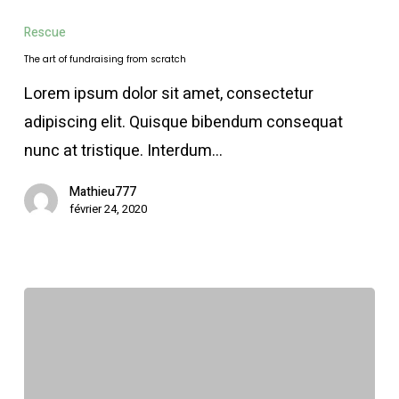
art
Rescue
of
The art of fundraising from scratch
fundraising
Lorem ipsum dolor sit amet, consectetur
from
adipiscing elit. Quisque bibendum consequat
scratch
nunc at tristique. Interdum…
Mathieu777
février 24, 2020