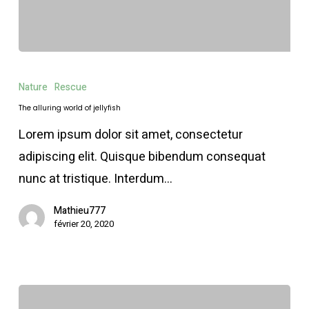
The
alluring
Nature
Rescue
world
The alluring world of jellyfish
of
Lorem ipsum dolor sit amet, consectetur
jellyfish
adipiscing elit. Quisque bibendum consequat
nunc at tristique. Interdum…
Mathieu777
février 20, 2020