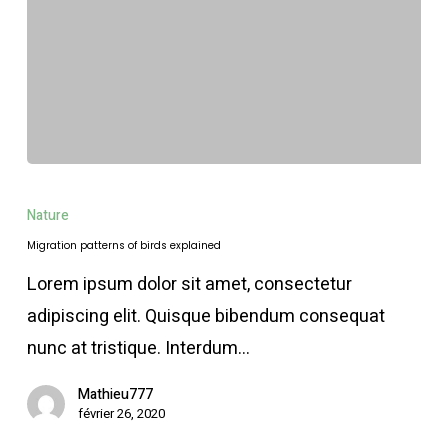
Migration
patterns
Nature
of
Migration patterns of birds explained
birds
Lorem ipsum dolor sit amet, consectetur
explained
adipiscing elit. Quisque bibendum consequat
nunc at tristique. Interdum…
Mathieu777
février 26, 2020