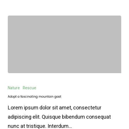
Adopt
a
Nature
Rescue
fascinating
Adopt a fascinating mountain goat
mountain
Lorem ipsum dolor sit amet, consectetur
goat
adipiscing elit. Quisque bibendum consequat
nunc at tristique. Interdum…