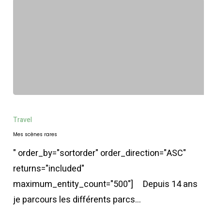
Mes
scènes
Travel
rares
Mes scènes rares
" order_by="sortorder" order_direction="ASC"
returns="included"
maximum_entity_count="500"] Depuis 14 ans
je parcours les différents parcs…