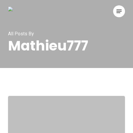
Skip
Menu
to
main
content
All Posts By
Mathieu777