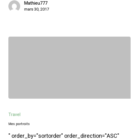
Mathieu777
mars 30, 2017
Mes
portraits
Travel
Mes portraits
" order_by="sortorder" order_direction="ASC"