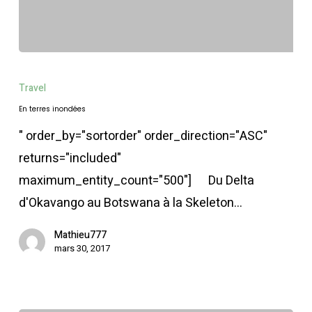
En
terres
Travel
inondées
En terres inondées
" order_by="sortorder" order_direction="ASC"
returns="included"
maximum_entity_count="500"] Du Delta
d'Okavango au Botswana à la Skeleton…
Mathieu777
mars 30, 2017