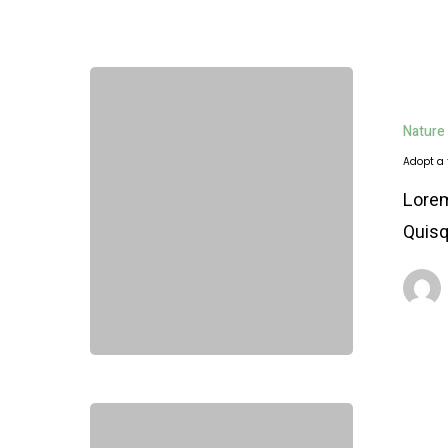
Adopt
a
Nature
fascinating
Adopt a
mountain
Lorem
goat
Quisq
Our